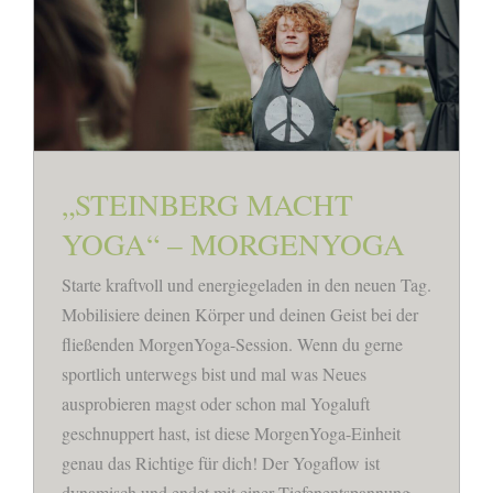
„STEINBERG MACHT
YOGA“ – MORGENYOGA
Starte kraftvoll und energiegeladen in den neuen Tag.
Mobilisiere deinen Körper und deinen Geist bei der
fließenden MorgenYoga-Session. Wenn du gerne
sportlich unterwegs bist und mal was Neues
ausprobieren magst oder schon mal Yogaluft
geschnuppert hast, ist diese MorgenYoga-Einheit
genau das Richtige für dich! Der Yogaflow ist
dynamisch und endet mit einer Tiefenentspannung.