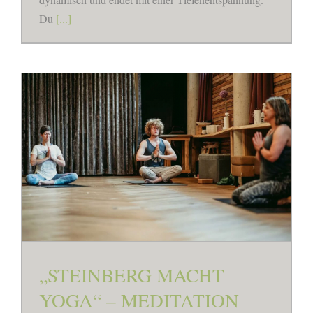
Du
[...]
„STEINBERG MACHT
YOGA“ – MEDITATION