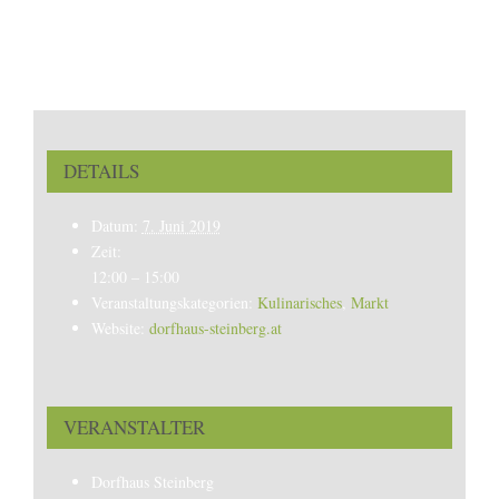
DETAILS
Datum:
7. Juni 2019
Zeit:
12:00 – 15:00
Veranstaltungskategorien:
Kulinarisches
,
Markt
Website:
dorfhaus-steinberg.at
VERANSTALTER
Dorfhaus Steinberg