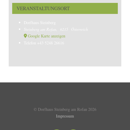
VERANSTALTUNGSORT
Dorfhaus Steinberg
Steinberg am Rofan
,
6215
Österreich
Google Karte anzeigen
Telefon
+43 5248 26616
© Dorfhaus Steinberg am Rofan
2026
Impressum