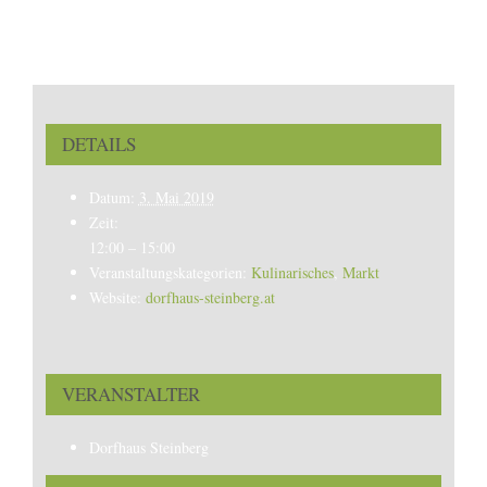
DETAILS
Datum:
3. Mai 2019
Zeit:
12:00 – 15:00
Veranstaltungskategorien:
Kulinarisches
,
Markt
Website:
dorfhaus-steinberg.at
VERANSTALTER
Dorfhaus Steinberg