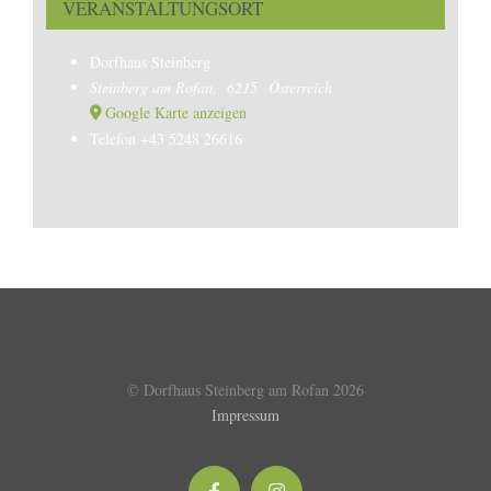
VERANSTALTUNGSORT
Dorfhaus Steinberg
Steinberg am Rofan
,
6215
Österreich
Google Karte anzeigen
Telefon
+43 5248 26616
© Dorfhaus Steinberg am Rofan
2026
Impressum