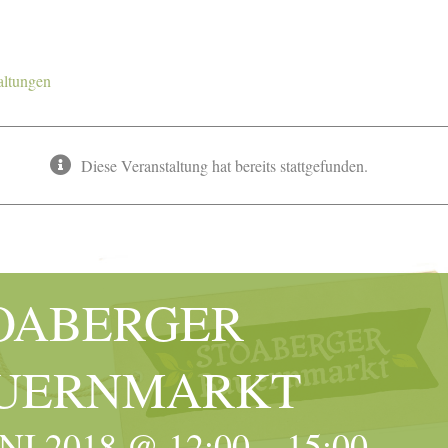
altungen
Diese Veranstaltung hat bereits stattgefunden.
OABERGER
UERNMARKT
UNI 2018 @ 12:00
–
15:00