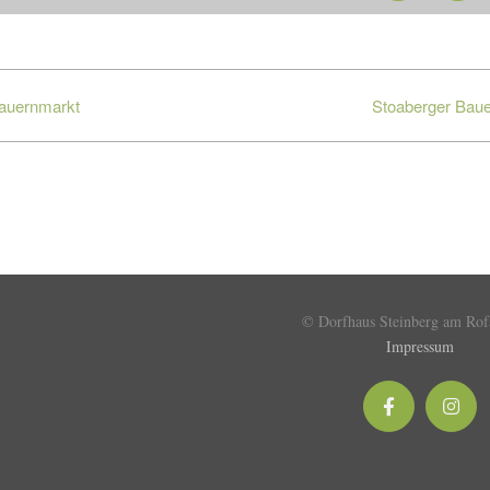
auernmarkt
Stoaberger Bau
© Dorfhaus Steinberg am Ro
Impressum
Facebook
Inst