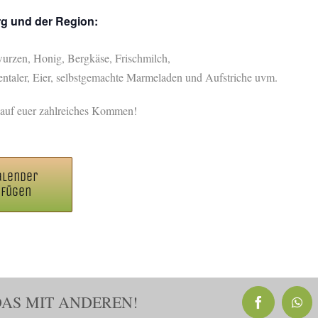
g und der Region:
rzen, Honig, Bergkäse, Frischmilch,
taler, Eier, selbstgemachte Marmeladen und Aufstriche uvm.
 auf euer zahlreiches Kommen!
alender
ufügen
DAS MIT ANDEREN!
Facebook
Wha