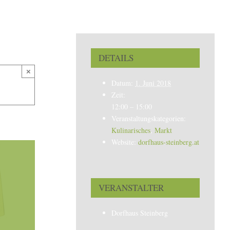
DETAILS
×
Datum:
1. Juni 2018
Zeit:
12:00 – 15:00
Veranstaltungskategorien:
Kulinarisches
,
Markt
Website:
dorfhaus-steinberg.at
VERANSTALTER
Dorfhaus Steinberg