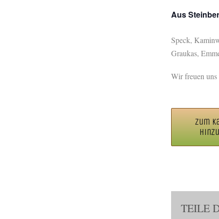
Aus Steinber
Speck, Kaminwu
Graukas, Emmen
Wir freuen uns
Zum K
hinz
TEILE 